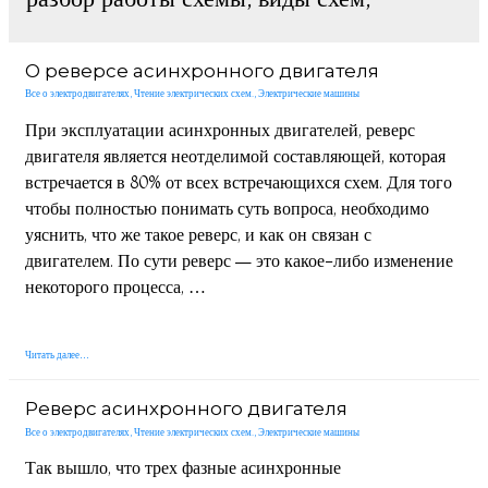
О реверсе асинхронного двигателя
Все о электродвигателях
,
Чтение электрических схем.
,
Электрические машины
При эксплуатации асинхронных двигателей, реверс
двигателя является неотделимой составляющей, которая
встречается в 80% от всех встречающихся схем. Для того
чтобы полностью понимать суть вопроса, необходимо
уяснить, что же такое реверс, и как он связан с
двигателем. По сути реверс — это какое-либо изменение
некоторого процесса, …
О
Читать далее…
реверсе
асинхронного
двигателя
Реверс асинхронного двигателя
Все о электродвигателях
,
Чтение электрических схем.
,
Электрические машины
Так вышло, что трех фазные асинхронные