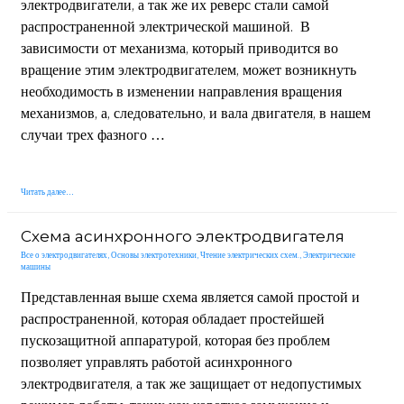
электродвигатели, а так же их реверс стали самой
распространенной электрической машиной. В
зависимости от механизма, который приводится во
вращение этим электродвигателем, может возникнуть
необходимость в изменении направления вращения
механизмов, а, следовательно, и вала двигателя, в нашем
случаи трех фазного …
Реверс
Читать далее…
асинхронного
двигателя
Схема асинхронного электродвигателя
Все о электродвигателях
,
Основы электротехники
,
Чтение электрических схем.
,
Электрические
машины
Представленная выше схема является самой простой и
распространенной, которая обладает простейшей
пускозащитной аппаратурой, которая без проблем
позволяет управлять работой асинхронного
электродвигателя, а так же защищает от недопустимых